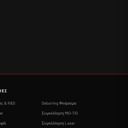
ΙΕΣ
ός & R&D
Deburring Φινίρισμα
er
Συγκόλληση MIG-TIG
φίλ
Συγκόλληση Laser