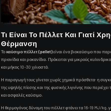
Τι Είναι Το Πέλλετ Και Γιατί Χρ
Θέρμανση
Το
καύσιμο πέλλετ (pellet)
είναι ένα βιοκαύσιμο που παρ
πριονίδια και ροκανίδια. Πρόκειται για μικρούς κυλινδρι
και μήκος 10-30 χιλιοστά.
Η παραγωγή τους γίνεται χωρίς χημικά πρόσθετα· η συγ
της υψηλής πίεσης και της φυσικής λιγνίνης που περιέχει 
και ασφαλές καύσιμο.
Η θερμογόνος δύναμη του πέλλετ φτάνει τα 16-19 MJ/kg, γ