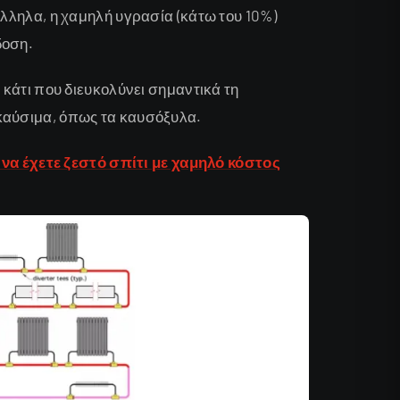
άλληλα, η χαμηλή υγρασία (κάτω του 10%)
δοση.
 κάτι που διευκολύνει σημαντικά τη
καύσιμα, όπως τα καυσόξυλα.
να έχετε ζεστό σπίτι με χαμηλό κόστος