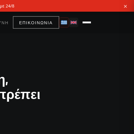
×
με 24/8
ΥΝΗ
ΕΠΙΚΟΙΝΩΝΙΑ
η,
πρέπει